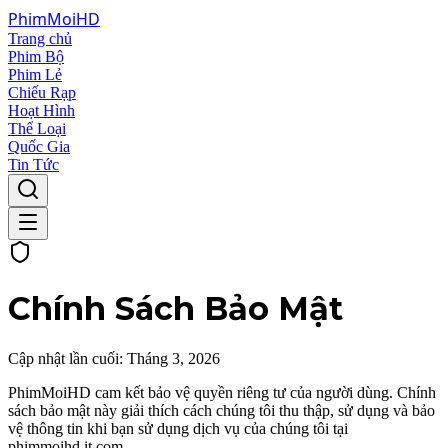
Phim
Moi
HD
Trang chủ
Phim Bộ
Phim Lẻ
Chiếu Rạp
Hoạt Hình
Thể Loại
Quốc Gia
Tin Tức
Chính Sách Bảo Mật
Cập nhật lần cuối: Tháng 3, 2026
PhimMoiHD cam kết bảo vệ quyền riêng tư của người dùng. Chính
sách bảo mật này giải thích cách chúng tôi thu thập, sử dụng và bảo
vệ thông tin khi bạn sử dụng dịch vụ của chúng tôi tại
phimmoihd.it.com
.