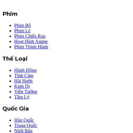
Phim
Phim Bộ
Phim Lẻ
Phim Chiếu Rạp
Hoạt Hình Anime
Phim Thịnh Hành
Thể Loại
Hành Động
Tình Cảm
Hài Hước
Kinh Dị
Viễn Tưởng
Tâm Lý
Quốc Gia
Hàn Quốc
Trung Quốc
Nhật Bản