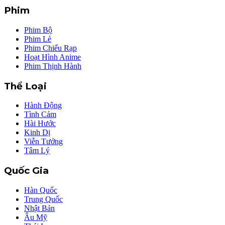
Phim
Phim Bộ
Phim Lẻ
Phim Chiếu Rạp
Hoạt Hình Anime
Phim Thịnh Hành
Thể Loại
Hành Động
Tình Cảm
Hài Hước
Kinh Dị
Viễn Tưởng
Tâm Lý
Quốc Gia
Hàn Quốc
Trung Quốc
Nhật Bản
Âu Mỹ