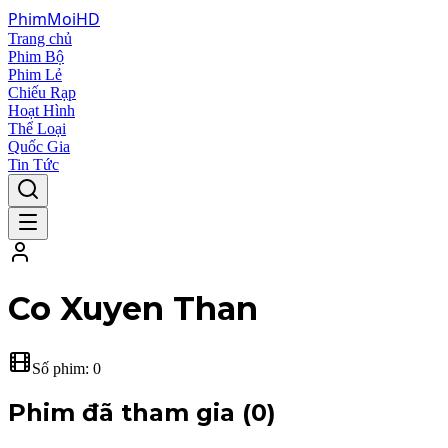
Phim
Moi
HD
Trang chủ
Phim Bộ
Phim Lẻ
Chiếu Rạp
Hoạt Hình
Thể Loại
Quốc Gia
Tin Tức
Co Xuyen Than
Số phim:
0
Phim đã tham gia (
0
)