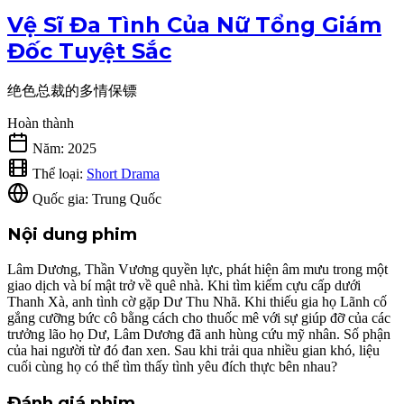
Vệ Sĩ Đa Tình Của Nữ Tổng Giám
Đốc Tuyệt Sắc
绝色总裁的多情保镖
Hoàn thành
Năm:
2025
Thể loại:
Short Drama
Quốc gia:
Trung Quốc
Nội dung phim
Lâm Dương, Thần Vương quyền lực, phát hiện âm mưu trong một
giao dịch và bí mật trở về quê nhà. Khi tìm kiếm cựu cấp dưới
Thanh Xà, anh tình cờ gặp Dư Thu Nhã. Khi thiếu gia họ Lãnh cố
gắng cưỡng bức cô bằng cách cho thuốc mê với sự giúp đỡ của các
trưởng lão họ Dư, Lâm Dương đã anh hùng cứu mỹ nhân. Số phận
của hai người từ đó đan xen. Sau khi trải qua nhiều gian khó, liệu
cuối cùng họ có thể tìm thấy tình yêu đích thực bên nhau?
Đánh giá phim