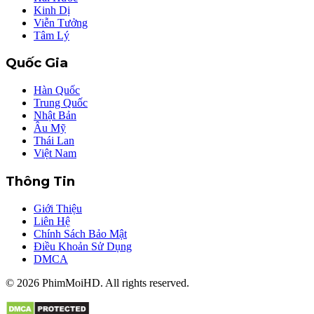
Kinh Dị
Viễn Tưởng
Tâm Lý
Quốc Gia
Hàn Quốc
Trung Quốc
Nhật Bản
Âu Mỹ
Thái Lan
Việt Nam
Thông Tin
Giới Thiệu
Liên Hệ
Chính Sách Bảo Mật
Điều Khoản Sử Dụng
DMCA
©
2026
PhimMoiHD. All rights reserved.