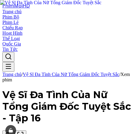
Phim
Moi
HD
Trang chủ
Phim Bộ
Phim Lẻ
Chiếu Rạp
Hoạt Hình
Thể Loại
Quốc Gia
Tin Tức
Trang chủ
/
Vệ Sĩ Đa Tình Của Nữ Tổng Giám Đốc Tuyệt Sắc
/
Xem
phim
Vệ Sĩ Đa Tình Của Nữ
Tổng Giám Đốc Tuyệt Sắc
-
Tập 16
00:00 / 00:00